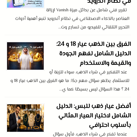
في نظام أندرويد
تقرير فني شامل عن بدائل ميزة Vanish لإزالة
العناصر بالذكاء الاصطناعي في نظام أندرويد تنبع أهمية أدوات
التحرير التلقائي للفيديو من تسارع وت...
الفرق بين الذهب عيار 18 و 24:
الدليل الشامل لفهم الجودة
والقيمة والاستخدام
عند التفكير في شراء الذهب، سواء للزينة أو
للاستثمار، يظهر سؤال مهم جدًا: ما هو الفرق بين الذهب عيار 18 و
24 ؟ هذا السؤال ليس بسيطًا كما ي...
أفضل عيار ذهب للبس: الدليل
الشامل لاختيار العيار المثالي
بأسلوب احترافي
عندما تفكر في شراء الذهب، فأول سؤال