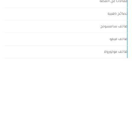
مقالات عن الفضة
نصائح ذهبية
هاتف سامسونج
هاتف فيفو
هاتف موتورولا