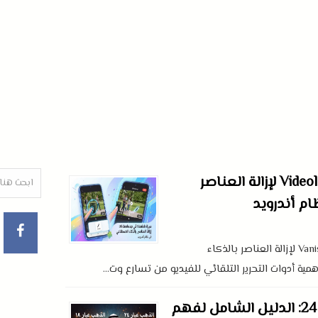
بدائل ميزة Vanish في Videoleap لإزالة العناصر
م أندرويد
تقرير فني شامل عن بدائل ميزة Vanish لإزالة العناصر بالذكاء
ية أدوات التحرير التلقائي للفيديو من تسارع وت...
الفرق بين الذهب عيار 18 و 24: الدليل الشامل لفهم