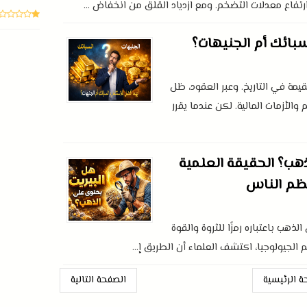
فاع معدلات التضخم. ومع ازدياد القلق من انخفاض ...
سبائك أم الجنيهات؟
مة في التاريخ. وعبر العقود، ظل
والأزمات المالية. لكن عندما يقرر
هب؟ الحقيقة العلمية
عظم الناس
ذهب باعتباره رمزًا للثروة والقوة
 الجيولوجيا، اكتشف العلماء أن الطريق إ...
ة الرئيسية
الصفحة التالية