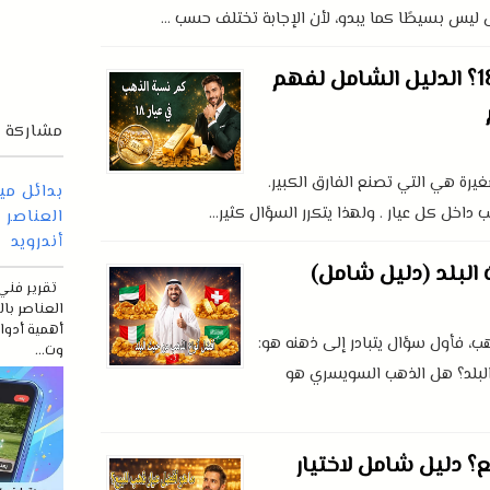
ليس بسيطًا كما يبدو، لأن الإجابة تختلف حسب ...
كم نسبة الذهب في عيار 18؟ الدليل الشامل لفهم
مشاركة م
يرة هي التي تصنع الفارق الكبير.
اخل كل عيار . ولهذا يتكرر السؤال كثير...
العناصر 
أندرويد
البلد (دليل شامل)
العناصر با
أهمية أدوات
، فأول سؤال يتبادر إلى ذهنه هو:
وت...
لبلد؟ هل الذهب السويسري هو
؟ دليل شامل لاختيار