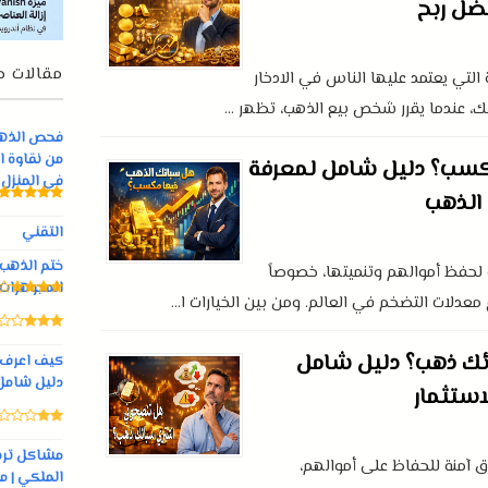
ضل ربح
مقالات ج
التي يعتمد عليها الناس في الادخار
ك، عندما يقرر شخص بيع الذهب، تظهر ...
فحص الذهب 
من نقاوة ا
كسب؟ دليل شامل لمعرفة
في المنزل
 الذهب
التقني
لحفظ أموالهم وتنميتها، خصوصاً
المجوهرات
معدلات التضخم في العالم. ومن بين الخيارات ا...
ك ذهب؟ دليل شامل
كيف اعرف ا
دليل شامل
لاستثمار
مشاكل ترس
ق آمنة للحفاظ على أموالهم،
الملكي | م