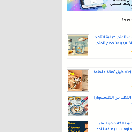
ديدة
بالملح: كيفية التأكد
لذهب باستخدام الملح
ختم الذهب LVJ: دليل أصالة وفخامة
لذهب من الاكسسوار |
يب الذهب من الماء
علومات لا يعرفها احد